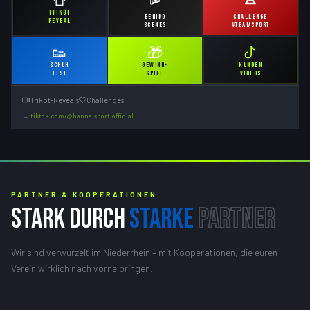
TRIKOT
BEHIND
CHALLENGE
REVEAL
SCENES
#TEAMSPORT
👟
🎁
SCHUH
GEWINN-
KUNDEN
TEST
SPIEL
VIDEOS
Trikot-Reveals
Challenges
→
tiktok.com/@hanna.sport.official
PARTNER & KOOPERATIONEN
STARK DURCH
STARKE
PARTNER
Wir sind verwurzelt im Niederrhein – mit Kooperationen, die euren
Verein wirklich nach vorne bringen.