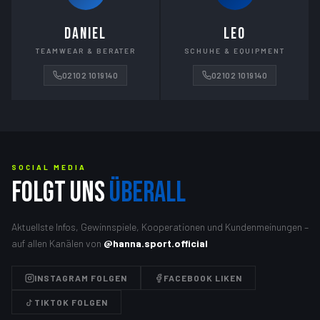
DANIEL
LEO
TEAMWEAR & BERATER
SCHUHE & EQUIPMENT
02102 1019140
02102 1019140
SOCIAL MEDIA
FOLGT UNS
ÜBERALL
Aktuellste Infos, Gewinnspiele, Kooperationen und Kundenmeinungen –
auf allen Kanälen von
@hanna.sport.official
INSTAGRAM FOLGEN
FACEBOOK LIKEN
TIKTOK FOLGEN