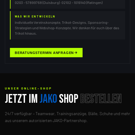
0203 – 57899768 (Duisburg) · 02102 – 1019140 (Ratingen)
WAS WIR ENTWICKELN
Individuelle Vereinskonzepte, Trikot-Designs, Sponsoring-
Strategien und Webshop-Konzepte. Wir denken für euch über das
Trikot hinaus.
BERATUNGSTERMIN ANFRAGEN
UNSER ONLINE-SHOP
JETZT IM
JAKO
SHOP
BESTELLEN
24/7 verfügbar – Teamwear, Trainingsanzüge, Bälle, Schuhe und mehr
aus unserem autorisierten JAKO-Partnershop.