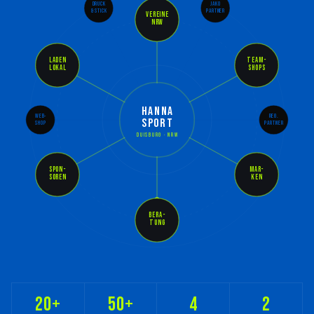
DRUCK
JAKO
& STICK
PARTNER
VEREINE
NRW
LADEN
TEAM-
LOKAL
SHOPS
HANNA
WEB-
REG.
SPORT
SHOP
PARTNER
DUISBURG · NRW
SPON-
MAR-
SOREN
KEN
BERA-
TUNG
20+
50+
4
2