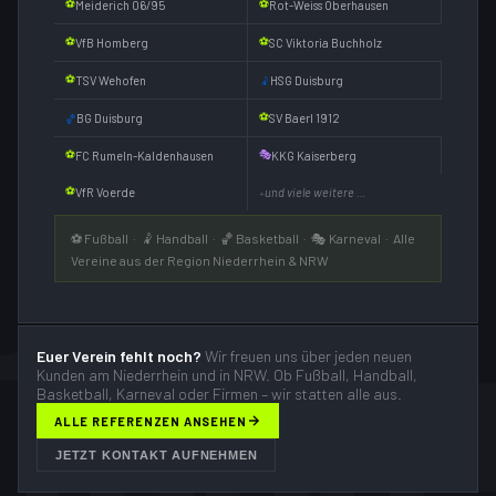
⚽
⚽
Meiderich 06/95
Rot-Weiss Oberhausen
⚽
⚽
VfB Homberg
SC Viktoria Buchholz
⚽
TSV Wehofen
HSG Duisburg
🤾
⚽
BG Duisburg
SV Baerl 1912
🏀
⚽
🎭
FC Rumeln-Kaldenhausen
KKG Kaiserberg
⚽
VfR Voerde
und viele weitere …
+
⚽ Fußball · 🤾 Handball · 🏀 Basketball · 🎭 Karneval · Alle
Vereine aus der Region Niederrhein & NRW
Euer Verein fehlt noch?
Wir freuen uns über jeden neuen
Kunden am Niederrhein und in NRW. Ob Fußball, Handball,
Basketball, Karneval oder Firmen – wir statten alle aus.
ALLE REFERENZEN ANSEHEN
JETZT KONTAKT AUFNEHMEN