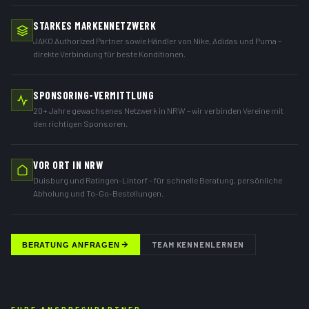
STARKES MARKENNETZWERK
JAKO Authorized Partner sowie Händler von Nike, Adidas und Puma –
direkte Verbindung für beste Konditionen.
SPONSORING-VERMITTLUNG
20+ Jahre gewachsenes Netzwerk in NRW – wir verbinden Vereine mit
den richtigen Sponsoren.
VOR ORT IN NRW
Duisburg und Ratingen-Lintorf – für schnelle Beratung, persönliche
Abholung und To-Go-Bestellungen.
TEAM KENNENLERNEN
BERATUNG ANFRAGEN