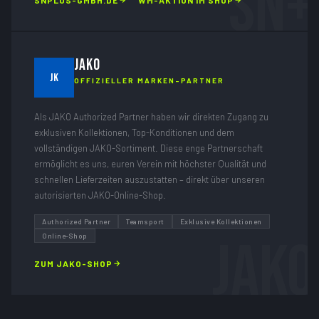
SN+
SNPLUS-GMBH.DE
WM-AKTION IM SHOP
JAKO
JK
OFFIZIELLER MARKEN-PARTNER
Als JAKO Authorized Partner haben wir direkten Zugang zu
exklusiven Kollektionen, Top-Konditionen und dem
vollständigen JAKO-Sortiment. Diese enge Partnerschaft
ermöglicht es uns, euren Verein mit höchster Qualität und
schnellen Lieferzeiten auszustatten – direkt über unseren
autorisierten JAKO-Online-Shop.
Authorized Partner
Teamsport
Exklusive Kollektionen
JAKO
Online-Shop
ZUM JAKO-SHOP