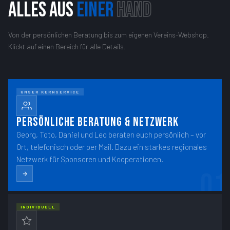
ALLES AUS
EINER
HAND
Von der persönlichen Beratung bis zum eigenen Vereins-Webshop.
Klickt auf einen Bereich für alle Details.
UNSER KERNSERVICE
PERSÖNLICHE BERATUNG & NETZWERK
Georg, Toto, Daniel und Leo beraten euch persönlich – vor
Ort, telefonisch oder per Mail. Dazu ein starkes regionales
Netzwerk für Sponsoren und Kooperationen.
01
INDIVIDUELL