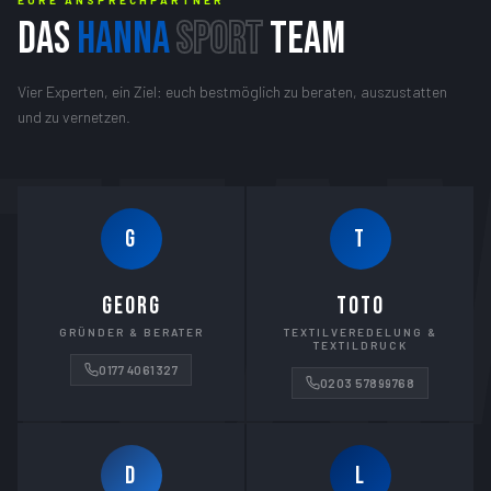
EURE ANSPRECHPARTNER
DAS
HANNA
SPORT
TEAM
Vier Experten, ein Ziel: euch bestmöglich zu beraten, auszustatten
und zu vernetzen.
G
T
GEORG
TOTO
GRÜNDER & BERATER
TEXTILVEREDELUNG &
TEXTILDRUCK
0177 4061327
0203 57899768
D
L