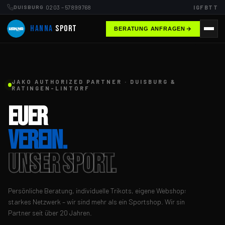
0203 – 57899768
IG
FB
TT
DUISBURG
HANNA
SPORT
BERATUNG ANFRAGEN
JAKO AUTHORIZED PARTNER · DUISBURG &
RATINGEN-LINTORF
EUER
VEREIN.
UNSER SPORT.
Persönliche Beratung, individuelle Trikots, eigene Webshops und ein
starkes Netzwerk – wir sind mehr als ein Sportshop. Wir sind euer
Partner seit über 20 Jahren.