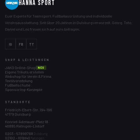
HANNA SPORT
Euer Experte für Teamsport, Fußballausrüstung und individuelle
Vereinsausstattung. Seit über 20 Jahren in Duisburg verwurzelt. Georg, Toto,
Daniel und Leo freuen sich auf eure Anfragen.
IG
FB
TT
SHOP & LEISTUNGEN
JAKO Online-Shop
NEU
Eigene Trikots erstellen
Webshop für Verein & Firma
Textilveredelung
Fußballschuhe
Sponsoring-Konzepte
STANDORTE
Friedrich-Ebert-Str. 194–196
47179 Duisburg
Konrad-Adenauer-Platz 18
40885 Ratingen-Lintorf
0203 – 57899768
Duisburg
02102 – 1019140
Ratingen