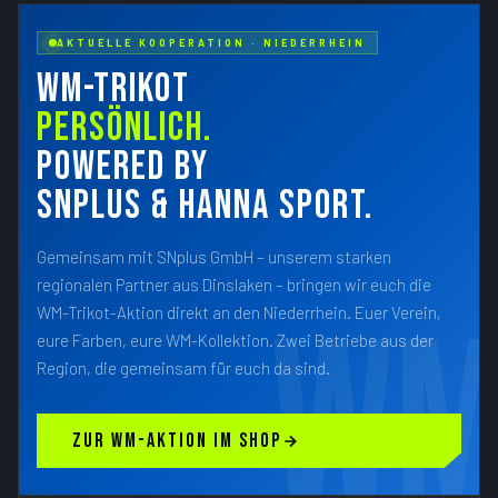
AKTUELLE KOOPERATION · NIEDERRHEIN
WM-TRIKOT
PERSÖNLICH.
POWERED BY
SNPLUS & HANNA SPORT.
Gemeinsam mit SNplus GmbH – unserem starken
regionalen Partner aus Dinslaken – bringen wir euch die
WM-Trikot-Aktion direkt an den Niederrhein. Euer Verein,
eure Farben, eure WM-Kollektion. Zwei Betriebe aus der
Region, die gemeinsam für euch da sind.
ZUR WM-AKTION IM SHOP