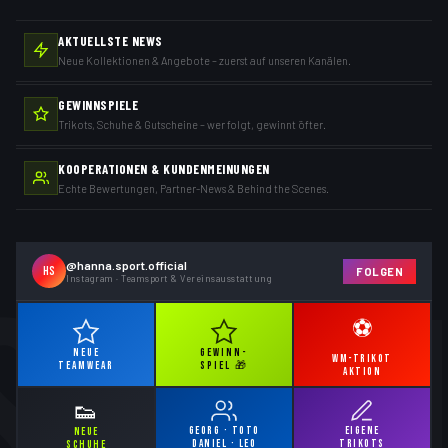
AKTUELLSTE NEWS
Neue Kollektionen & Angebote – zuerst auf unseren Kanälen.
GEWINNSPIELE
Trikots, Schuhe & Gutscheine – wer folgt, gewinnt öfter.
KOOPERATIONEN & KUNDENMEINUNGEN
Echte Bewertungen, Partner-News & Behind the Scenes.
@hanna.sport.official
HS
FOLGEN
Instagram · Teamsport & Vereinsausstattung
⚽
NEUE
GEWINN-
WM-TRIKOT
TEAMWEAR
SPIEL 🎁
AKTION
👟
GEORG · TOTO
EIGENE
NEUE
DANIEL · LEO
TRIKOTS
SCHUHE