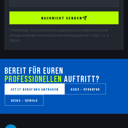
NACHRICHT SENDEN
* Pflichtfelder. Eure Daten werden ausschließlich zur Bearbeitung eurer
Anfrage verwendet und nicht an Dritte weitergegeben (Art. 6 Abs. 1 lit. b
DSGVO).
BEREIT FÜR EUREN
PROFESSIONELLEN
AUFTRITT?
JETZT BERATUNG ANFRAGEN
0203 – 57899768
02102 – 1019140