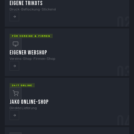
EIGENE TRIKOTS
Druck · Beflockung · Stickerei
02
FÜR VEREINE & FIRMEN
EIGENER WEBSHOP
Vereins-Shop · Firmen-Shop
03
24/7 ONLINE
JAKO ONLINE-SHOP
Direkte Lieferung
04