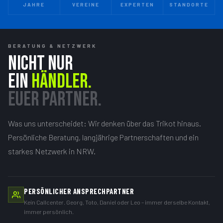
JAHRE
VEREINE
EXPERTEN
STANDORTE
BERATUNG & NETZWERK
NICHT NUR
EIN
HÄNDLER.
EUER PARTNER.
Was uns unterscheidet: Wir denken über das Trikot hinaus.
Persönliche Beratung, langjährige Partnerschaften und ein
starkes Netzwerk in NRW.
PERSÖNLICHER ANSPRECHPARTNER
Kein Callcenter. Georg, Toto, Daniel oder Leo – immer derselbe Kontakt,
immer persönlich.