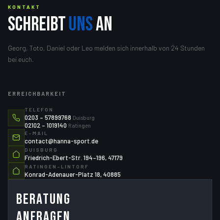
KONTAKT
SCHREIBT
UNS
AN
Georg, Toto, Daniel oder Leo melden sich innerhalb von 24 Stunden
bei euch.
ERREICHBARKEIT
TELEFON
0203 – 57899768
Duisburg
02102 – 1019140
Ratingen
E-MAIL
contact@hanna-sport.de
DUISBURG
Friedrich-Ebert-Str. 194–196, 47179
RATINGEN-LINTORF
Konrad-Adenauer-Platz 18, 40885
Beratung
anfragen