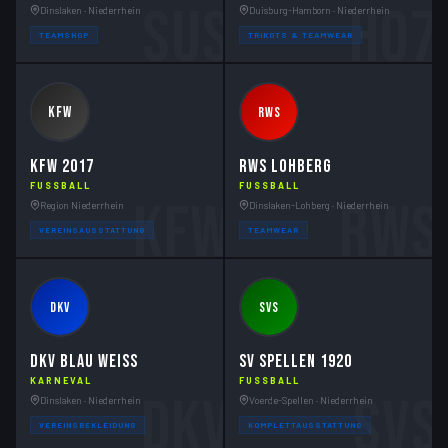
SuS
H07
Dinslaken · Niederrhein
Duisburg-Hamborn · Niederrhein
TEAMSHOP
TRIKOTS & TEAMWEAR
KFW
RWS
KFW 2017
RWS LOHBERG
FUSSBALL
FUSSBALL
KFW
RWS
Region Niederrhein
Dinslaken-Lohberg · Niederrhein
VEREINSAUSSTATTUNG
TEAMWEAR
DKV
SVS
DKV BLAU WEISS
SV SPELLEN 1920
KARNEVAL
FUSSBALL
DKV
SVS
Dinslaken · Niederrhein
Voerde-Spellen · Niederrhein
VEREINSBEKLEIDUNG
KOMPLETTAUSSTATTUNG