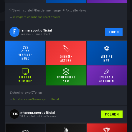
Gewinnspiele
Kundenmeinungen
Aktuelle News
→
instagram.com/hanna.sport.official
hanna.sport.official
f
LIKEN
Facebook · Hanna Sport
🏷️
⚽
VEREINS-
SONDER-
VEREINE
NEWS
AKTION
NRW
🎉
EIGENER
SPONSORING
EVENTS &
WEBSHOP
NRW
AKTIONEN
Vereinsnews
Teilen
→
facebook.com/hanna.sport.official
@hanna.sport.official
FOLGEN
TikTok
TikTok · Behind the Scenes
🎬
🏆
👕