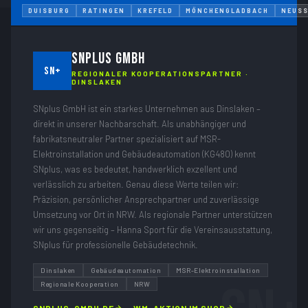
DUISBURG
RATINGEN
KREFELD
MÖNCHENGLADBACH
NEUS
SNPLUS GMBH
SN+
REGIONALER KOOPERATIONSPARTNER ·
DINSLAKEN
SNplus GmbH ist ein starkes Unternehmen aus Dinslaken –
direkt in unserer Nachbarschaft. Als unabhängiger und
fabrikatsneutraler Partner spezialisiert auf MSR-
Elektroinstallation und Gebäudeautomation (KG480) kennt
SNplus, was es bedeutet, handwerklich exzellent und
verlässlich zu arbeiten. Genau diese Werte teilen wir:
Präzision, persönlicher Ansprechpartner und zuverlässige
Umsetzung vor Ort in NRW. Als regionale Partner unterstützen
wir uns gegenseitig – Hanna Sport für die Vereinsausstattung,
SNplus für professionelle Gebäudetechnik.
Dinslaken
Gebäudeautomation
MSR-Elektroinstallation
Regionale Kooperation
NRW