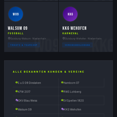
W09
KKG
WALSUM 09
KKG WEHOFEN
FUSSBALL
KARNEVAL
W09
KKG
Duisburg-Walsum · Niederrhein
Duisburg-Wehofen · Niederrhein
TRIKOTS & TEAMSHOP
VEREINSBEKLEIDUNG
ALLE BEKANNTEN KUNDEN & VEREINE
⚽
⚽
S.u.S 09 Dinslaken
Hamborn 07
⚽
⚽
KFW 2017
RWS Lohberg
🎭
⚽
DKV Blau Weiss
SV Spellen 1920
⚽
🎭
Walsum 09
KKG Wehofen