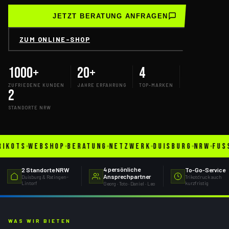
JETZT BERATUNG ANFRAGEN
ZUM ONLINE-SHOP
1000+
20+
4
ZUFRIEDENE KUNDEN
JAHRE ERFAHRUNG
TOP-MARKEN
2
STANDORTE NRW
WEBSHOP
BERATUNG
NETZWERK
DUISBURG
NRW
FUSSBALL
4 persönliche
2 Standorte NRW
To-Go-Service
Ansprechpartner
Duisburg & Ratingen-
Trikotdruck auch
Lintorf
kurzfristig
Georg · Toto · Daniel · Leo
WAS WIR BIETEN