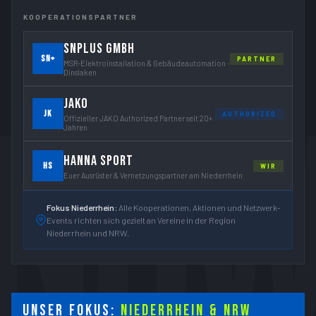
KOOPERATIONSPARTNER
SNPLUS GMBH
SN+
PARTNER
MSR-Elektroinstallation & Gebäudeautomation ·
Dinslaken
JAKO
JK
AUTHORIZED
Offizieller JAKO Authorized Partner seit 20+
Jahren
HANNA SPORT
HS
WIR
Euer Ausrüster & Vernetzungspartner am Niederrhein
Fokus Niederrhein:
Alle Kooperationen, Aktionen und Netzwerk-
Events richten sich gezielt an Vereine in der Region
Niederrhein und NRW.
Unser Fokus:
Niederrhein & NRW