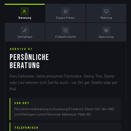
Beratung
Eigene Trikots
Webshop
Textilpflege
Fußballschuhe
Sponsoring
SERVICE 01
PERSÖNLICHE
BERATUNG
Kein Callcenter, keine anonymen Formulare. Georg, Toto, Daniel
oder Leo nehmen sich Zeit für euch – vor Ort, per Telefon oder per
Mail.
VOR ORT
Persönliche Beratung in Duisburg (Friedrich-Ebert-Str. 194–196)
und Ratingen-Lintorf (Konrad-Adenauer-Platz 18).
TELEFONISCH